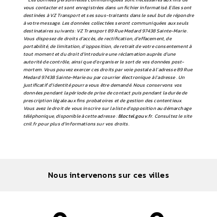
vous contacter et sont enregistrées dans un fichier informatisé. Elles sont
destinées à VZ Transport et ses sous-traitants dans le seul but de répondre
à votre message. Les données collectées seront communiquées aux seuls
destinataires suivants: VZ Transport 89 Rue Medard 97438 Sainte-Marie .
Vous disposez de droits d’accès, de rectification, d’effacement, de
portabilité, de limitation, d’opposition, de retrait de votre consentement à
tout moment et du droit d’introduire une réclamation auprès d’une
autorité de contrôle, ainsi que d’organiser le sort de vos données post-
mortem. Vous pouvez exercer ces droits par voie postale à l'adresse 89 Rue
Medard 97438 Sainte-Marie ou par courrier électronique à l'adresse . Un
justificatif d'identité pourra vous être demandé. Nous conservons vos
données pendant la période de prise de contact puis pendant la durée de
prescription légale aux fins probatoires et de gestion des contentieux.
Vous avez le droit de vous inscrire sur la liste d'opposition au démarchage
téléphonique, disponible à cette adresse :
Bloctel.gouv.fr
. Consultez le site
cnil.fr pour plus d’informations sur vos droits.
Nous intervenons sur ces villes