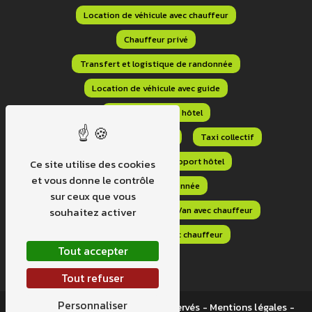
Location de véhicule avec chauffeur
Chauffeur privé
Transfert et logistique de randonnée
Location de véhicule avec guide
Navette aéroport hôtel
Transfert aéroport domicile
Taxi collectif
Transport navette aéroport hôtel
Ce site utilise des cookies
et vous donne le contrôle
Transport randonnée
sur ceux que vous
Transport sur mesure
Van avec chauffeur
souhaitez activer
Location minibus avec chauffeur
Tout accepter
Tout refuser
Personnaliser
©
Vistalid
- 2026 - Tous droits réservés -
Mentions légales
-