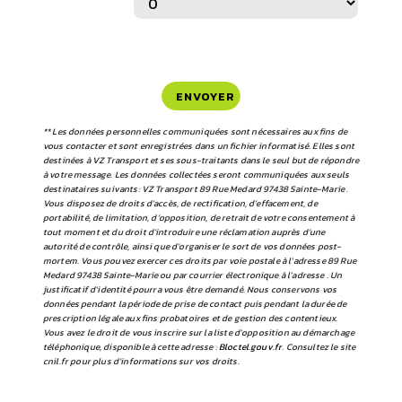
ENVOYER
** Les données personnelles communiquées sont nécessaires aux fins de
vous contacter et sont enregistrées dans un fichier informatisé. Elles sont
destinées à VZ Transport et ses sous-traitants dans le seul but de répondre
à votre message. Les données collectées seront communiquées aux seuls
destinataires suivants: VZ Transport 89 Rue Medard 97438 Sainte-Marie .
Vous disposez de droits d’accès, de rectification, d’effacement, de
portabilité, de limitation, d’opposition, de retrait de votre consentement à
tout moment et du droit d’introduire une réclamation auprès d’une
autorité de contrôle, ainsi que d’organiser le sort de vos données post-
mortem. Vous pouvez exercer ces droits par voie postale à l'adresse 89 Rue
Medard 97438 Sainte-Marie ou par courrier électronique à l'adresse . Un
justificatif d'identité pourra vous être demandé. Nous conservons vos
données pendant la période de prise de contact puis pendant la durée de
prescription légale aux fins probatoires et de gestion des contentieux.
Vous avez le droit de vous inscrire sur la liste d'opposition au démarchage
téléphonique, disponible à cette adresse :
Bloctel.gouv.fr
. Consultez le site
cnil.fr pour plus d’informations sur vos droits.