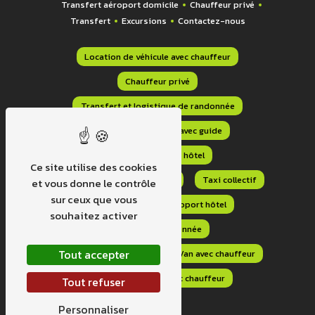
Transfert aéroport domicile
Chauffeur privé
Transfert
Excursions
Contactez-nous
Location de véhicule avec chauffeur
Chauffeur privé
Transfert et logistique de randonnée
Location de véhicule avec guide
Navette aéroport hôtel
Ce site utilise des cookies
Transfert aéroport domicile
Taxi collectif
et vous donne le contrôle
sur ceux que vous
Transport navette aéroport hôtel
souhaitez activer
Transport randonnée
Tout accepter
Transport sur mesure
Van avec chauffeur
Location minibus avec chauffeur
Tout refuser
Personnaliser