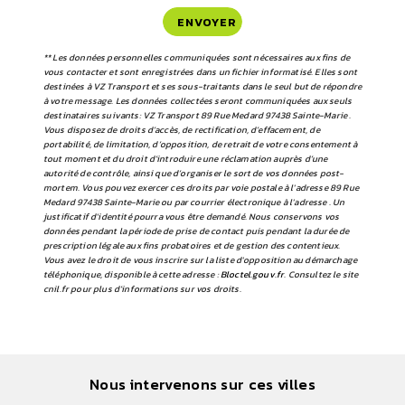
ENVOYER
** Les données personnelles communiquées sont nécessaires aux fins de
vous contacter et sont enregistrées dans un fichier informatisé. Elles sont
destinées à VZ Transport et ses sous-traitants dans le seul but de répondre
à votre message. Les données collectées seront communiquées aux seuls
destinataires suivants: VZ Transport 89 Rue Medard 97438 Sainte-Marie .
Vous disposez de droits d’accès, de rectification, d’effacement, de
portabilité, de limitation, d’opposition, de retrait de votre consentement à
tout moment et du droit d’introduire une réclamation auprès d’une
autorité de contrôle, ainsi que d’organiser le sort de vos données post-
mortem. Vous pouvez exercer ces droits par voie postale à l'adresse 89 Rue
Medard 97438 Sainte-Marie ou par courrier électronique à l'adresse . Un
justificatif d'identité pourra vous être demandé. Nous conservons vos
données pendant la période de prise de contact puis pendant la durée de
prescription légale aux fins probatoires et de gestion des contentieux.
Vous avez le droit de vous inscrire sur la liste d'opposition au démarchage
téléphonique, disponible à cette adresse :
Bloctel.gouv.fr
. Consultez le site
cnil.fr pour plus d’informations sur vos droits.
Nous intervenons sur ces villes