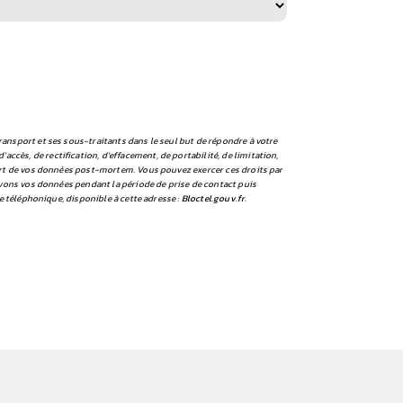
ansport et ses sous-traitants dans le seul but de répondre à votre
ès, de rectification, d’effacement, de portabilité, de limitation,
sort de vos données post-mortem. Vous pouvez exercer ces droits par
rvons vos données pendant la période de prise de contact puis
e téléphonique, disponible à cette adresse :
Bloctel.gouv.fr
.