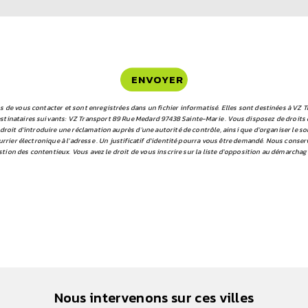
ENVOYER
e vous contacter et sont enregistrées dans un fichier informatisé. Elles sont destinées à VZ Tr
ataires suivants: VZ Transport 89 Rue Medard 97438 Sainte-Marie . Vous disposez de droits d’acc
droit d’introduire une réclamation auprès d’une autorité de contrôle, ainsi que d’organiser le 
rrier électronique à l'adresse . Un justificatif d'identité pourra vous être demandé. Nous conse
stion des contentieux. Vous avez le droit de vous inscrire sur la liste d'opposition au démarchag
Nous intervenons sur ces villes