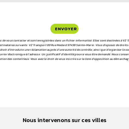
ENVOYER
e vous contacter et sont enregistrées dans un fichier informatisé. Elles sont destinées à VZ Tr
ataires suivants: VZ Transport 89 Rue Medard 97438 Sainte-Marie . Vous disposez de droits d’acc
droit d’introduire une réclamation auprès d’une autorité de contrôle, ainsi que d’organiser le 
rrier électronique à l'adresse . Un justificatif d'identité pourra vous être demandé. Nous conse
stion des contentieux. Vous avez le droit de vous inscrire sur la liste d'opposition au démarchag
Nous intervenons sur ces villes