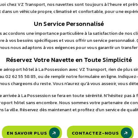
uoi chez VZ Transport, nos navettes sont toujours à l'heure et prête
t dans un véhicule propre, climatisé et confortable, pour une expé
Un Service Personnalisé
 accordons une importance particulière à la satisfaction de nos cli
 à vos besoins spécifiques et vous offrir un service personnalisé.
 nous nous adaptons à vos exigences pour vous garantir un transfert 
Réservez Votre Navette en Toute Simplicité
e aéroport hôtel à La Possession avec VZ Transport, rien de plus sim
u 02 62 55 58 85, ou de remplir notre formulaire en ligne. Indiquez-
nous chargeons du reste. Vous n'aurez qu'à vous asseoir, vous déten
 arrivée à La Possession se fera en toute sérénité. N'hésitez pas à f
éroport hôtel sans encombre. Nous sommes votre partenaire de con
la ville. Réservez dès maintenant et profitez d'un service de qualit
EN SAVOIR PLUS
CONTACTEZ-NOUS