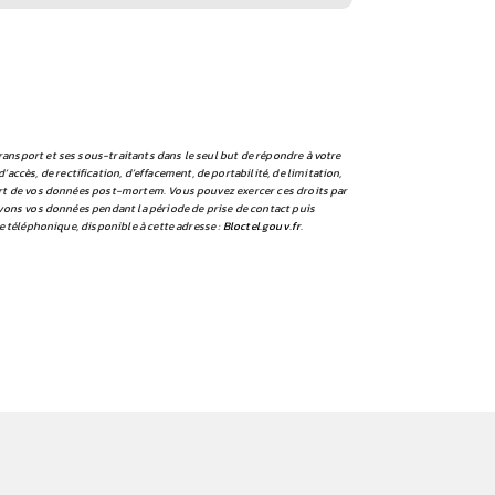
ansport et ses sous-traitants dans le seul but de répondre à votre
ès, de rectification, d’effacement, de portabilité, de limitation,
sort de vos données post-mortem. Vous pouvez exercer ces droits par
rvons vos données pendant la période de prise de contact puis
e téléphonique, disponible à cette adresse :
Bloctel.gouv.fr
.