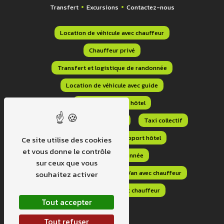
Transfert
Excursions
Contactez-nous
Location de véhicule avec chauffeur
Chauffeur privé
Transfert et logistique de randonnée
Location de véhicule avec guide
Navette aéroport hôtel
Transfert aéroport domicile
Taxi collectif
Transport navette aéroport hôtel
Ce site utilise des cookies
et vous donne le contrôle
Transport randonnée
sur ceux que vous
Transport sur mesure
Van avec chauffeur
souhaitez activer
Location minibus avec chauffeur
Tout accepter
Tout refuser