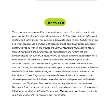
ENVOYER
** Les données personnelles communiquées sont nécessaires aux fins de
vous contacter et sont enregistrées dans un fichier informatisé. Elles sont
destinées à VZ Transport et ses sous-traitants dans le seul but de répondre
à votre message. Les données collectées seront communiquées aux seuls
destinataires suivants: VZ Transport 89 Rue Medard 97438 Sainte-Marie .
Vous disposez de droits d’accès, de rectification, d’effacement, de
portabilité, de limitation, d’opposition, de retrait de votre consentement à
tout moment et du droit d’introduire une réclamation auprès d’une
autorité de contrôle, ainsi que d’organiser le sort de vos données post-
mortem. Vous pouvez exercer ces droits par voie postale à l'adresse 89 Rue
Medard 97438 Sainte-Marie ou par courrier électronique à l'adresse . Un
justificatif d'identité pourra vous être demandé. Nous conservons vos
données pendant la période de prise de contact puis pendant la durée de
prescription légale aux fins probatoires et de gestion des contentieux.
Vous avez le droit de vous inscrire sur la liste d'opposition au démarchage
téléphonique, disponible à cette adresse :
Bloctel.gouv.fr
. Consultez le site
cnil.fr pour plus d’informations sur vos droits.