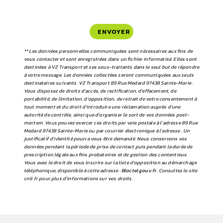
ENVOYER
** Les données personnelles communiquées sont nécessaires aux fins de
vous contacter et sont enregistrées dans un fichier informatisé. Elles sont
destinées à VZ Transport et ses sous-traitants dans le seul but de répondre
à votre message. Les données collectées seront communiquées aux seuls
destinataires suivants: VZ Transport 89 Rue Medard 97438 Sainte-Marie .
Vous disposez de droits d’accès, de rectification, d’effacement, de
portabilité, de limitation, d’opposition, de retrait de votre consentement à
tout moment et du droit d’introduire une réclamation auprès d’une
autorité de contrôle, ainsi que d’organiser le sort de vos données post-
mortem. Vous pouvez exercer ces droits par voie postale à l'adresse 89 Rue
Medard 97438 Sainte-Marie ou par courrier électronique à l'adresse . Un
justificatif d'identité pourra vous être demandé. Nous conservons vos
données pendant la période de prise de contact puis pendant la durée de
prescription légale aux fins probatoires et de gestion des contentieux.
Vous avez le droit de vous inscrire sur la liste d'opposition au démarchage
téléphonique, disponible à cette adresse :
Bloctel.gouv.fr
. Consultez le site
cnil.fr pour plus d’informations sur vos droits.