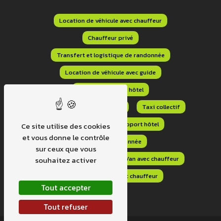
Location de véhicule avec chauffeur
Chauffeur privé
Transfert et logistique de randonnée
Location de véhicule avec guide
Navette aéroport hôtel
Transfert aéroport domicile
Taxi collectif
Transport navette aéroport hôtel
Ce site utilise des cookies
et vous donne le contrôle
Transport randonnée
sur ceux que vous
Transport sur mesure
Van avec chauffeur
souhaitez activer
Location minibus avec chauffeur
Tout accepter
Tout refuser