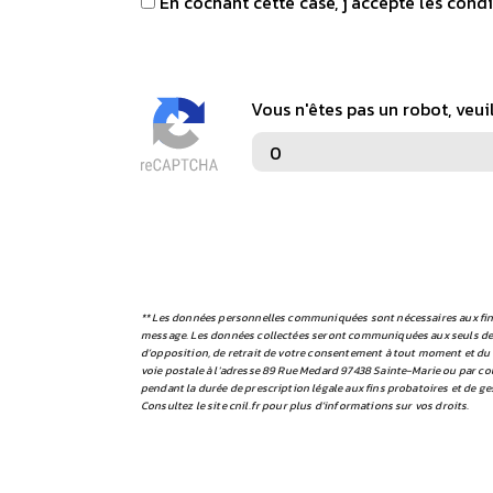
En cochant cette case, j'accepte les condi
Vous n'êtes pas un robot, veui
** Les données personnelles communiquées sont nécessaires aux fins d
message. Les données collectées seront communiquées aux seuls destin
d’opposition, de retrait de votre consentement à tout moment et du 
voie postale à l'adresse 89 Rue Medard 97438 Sainte-Marie ou par cou
pendant la durée de prescription légale aux fins probatoires et de ge
Consultez le site cnil.fr pour plus d’informations sur vos droits.