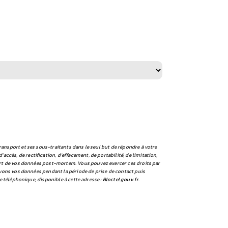
ansport et ses sous-traitants dans le seul but de répondre à votre
ès, de rectification, d’effacement, de portabilité, de limitation,
sort de vos données post-mortem. Vous pouvez exercer ces droits par
rvons vos données pendant la période de prise de contact puis
e téléphonique, disponible à cette adresse :
Bloctel.gouv.fr
.