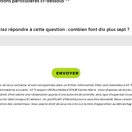
tions particulières ci-dessous **
llez répondre à cette question : combien font dix plus sept ?
ENVOYER
e vous contacter et sont enregistrées dans un fichier informatisé. Elles sont destinées à VZ Tr
ataires suivants: VZ Transport 89 Rue Medard 97438 Sainte-Marie . Vous disposez de droits d’acc
droit d’introduire une réclamation auprès d’une autorité de contrôle, ainsi que d’organiser le 
rrier électronique à l'adresse . Un justificatif d'identité pourra vous être demandé. Nous conse
stion des contentieux. Vous avez le droit de vous inscrire sur la liste d'opposition au démarchag