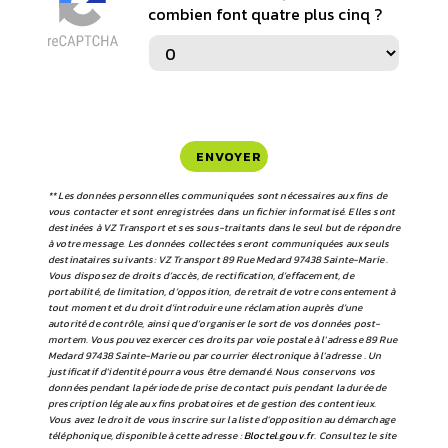
combien font quatre plus cinq ?
ENVOYER
** Les données personnelles communiquées sont nécessaires aux fins de
vous contacter et sont enregistrées dans un fichier informatisé. Elles sont
destinées à VZ Transport et ses sous-traitants dans le seul but de répondre
à votre message. Les données collectées seront communiquées aux seuls
destinataires suivants: VZ Transport 89 Rue Medard 97438 Sainte-Marie .
Vous disposez de droits d’accès, de rectification, d’effacement, de
portabilité, de limitation, d’opposition, de retrait de votre consentement à
tout moment et du droit d’introduire une réclamation auprès d’une
autorité de contrôle, ainsi que d’organiser le sort de vos données post-
mortem. Vous pouvez exercer ces droits par voie postale à l'adresse 89 Rue
Medard 97438 Sainte-Marie ou par courrier électronique à l'adresse . Un
justificatif d'identité pourra vous être demandé. Nous conservons vos
données pendant la période de prise de contact puis pendant la durée de
prescription légale aux fins probatoires et de gestion des contentieux.
Vous avez le droit de vous inscrire sur la liste d'opposition au démarchage
téléphonique, disponible à cette adresse :
Bloctel.gouv.fr
. Consultez le site