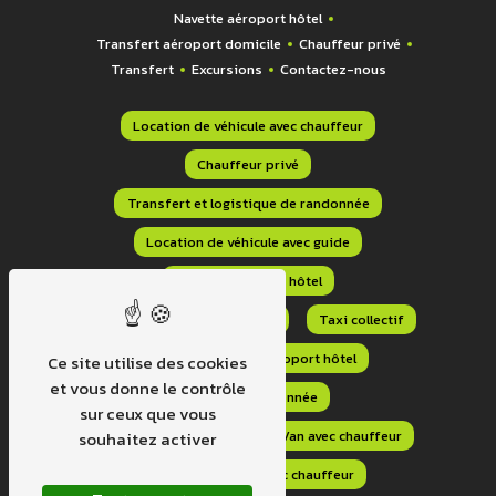
Navette aéroport hôtel
Transfert aéroport domicile
Chauffeur privé
Transfert
Excursions
Contactez-nous
Location de véhicule avec chauffeur
Chauffeur privé
Transfert et logistique de randonnée
Location de véhicule avec guide
Navette aéroport hôtel
Transfert aéroport domicile
Taxi collectif
Transport navette aéroport hôtel
Ce site utilise des cookies
et vous donne le contrôle
Transport randonnée
sur ceux que vous
Transport sur mesure
Van avec chauffeur
souhaitez activer
Location minibus avec chauffeur