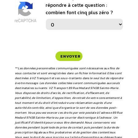
répondre à cette question :
combien font cinq plus zéro ?
ENVOYER
** Les données personnelles communiquées sont nécessaires aux fins de
vous contacter et sont enregistrées dans un fichier informatisé. Elles sont
destinées à VZ Transport et ses sous-traitants dans le seul but de répondre
à votre message. Les données collectées seront communiquées aux seuls
destinataires suivants: VZ Transport 89 Rue Medard 97438 Sainte-Marie .
Vous disposez de droits d’accès, de rectification, d’effacement, de
portabilité, de limitation, d’opposition, de retrait de votre consentement à
tout moment et du droit d’introduire une réclamation auprès d’une
autorité de contrôle, ainsi que d’organiser le sort de vos données post-
mortem. Vous pouvez exercer ces droits par voie postale à l'adresse 89 Rue
Medard 97438 Sainte-Marie ou par courrier électronique à l'adresse . Un
justificatif d'identité pourra vous être demandé. Nous conservons vos
données pendant la période de prise de contact puis pendant la durée de
prescription légale aux fins probatoires et de gestion des contentieux.
Vous avez le droit de vous inscrire sur la liste d'opposition au démarchage