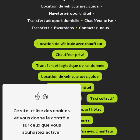
Location de véhicule avec guide
Navette aéroport hôtel
Transfert aéroport domicile
Chauffeur privé
Transfert
Excursions
Contactez-nous
Location de véhicule avec chauffeur
Chauffeur privé
Transfert et logistique de randonnée
Location de véhicule avec guide
Navette aéroport hôtel
Transfert aéroport domicile
Taxi collectif
Transport navette aéroport hôtel
Ce site utilise des cookies
et vous donne le contrôle
Transport randonnée
sur ceux que vous
Transport sur mesure
Van avec chauffeur
souhaitez activer